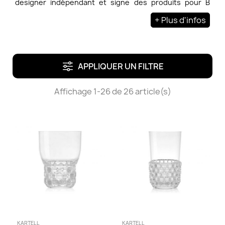
designer indépendant et signe des produits pour B
&amp; B, Bosa, De Vecchi, Fasem, Kartell , Liv’it, MDF,
+ Plus d'infos
Molteni &amp; C., Moroso et Tronconi. Patricia Urquiola
fonde son propre studio en 2001 à Milan, où elle est
impliquée dans des projets de design , de décoration et
d'architecture. Plusieurs de ses œuvres font partie des
collections du MoMA.
APPLIQUER UN FILTRE
Affichage 1-26 de 26 article(s)
KARTELL
KARTELL