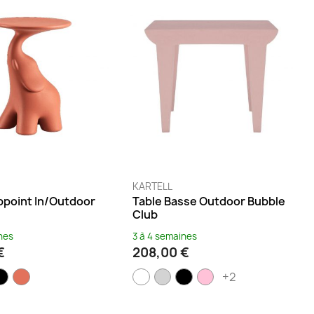
KARTELL
ppoint In/outdoor
Table Basse Outdoor Bubble
Club
nes
3 à 4 semaines
€
208,00 €
+2