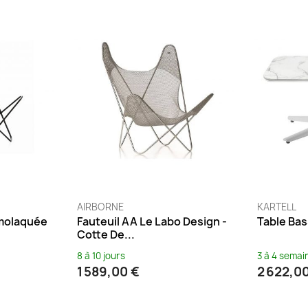
AIRBORNE
KARTELL
molaquée
Fauteuil AA Le Labo Design -
Table Bas
Cotte De...
8 à 10 jours
3 à 4 semai
1 589,00 €
2 622,0