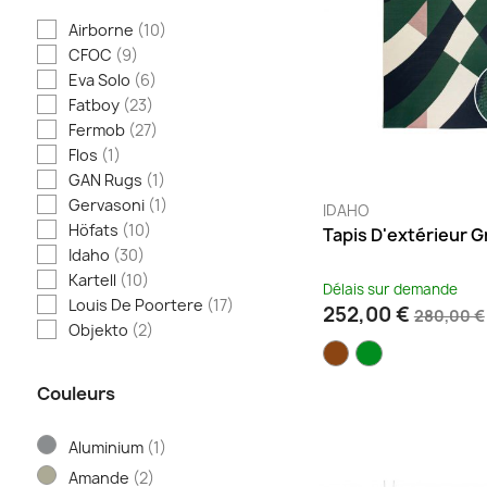
Airborne
(10)
CFOC
(9)
Eva Solo
(6)
Fatboy
(23)
Fermob
(27)
Flos
(1)
GAN Rugs
(1)
Gervasoni
(1)
IDAHO
Höfats
(10)
Tapis D'extérieur 
Idaho
(30)
Kartell
(10)
Délais sur demande
Louis De Poortere
(17)
252,00 €
280,00 €
Objekto
(2)
Peri Living
(1)
Petite Friture
(13)
Couleurs
Qeeboo
(8)
Sompex
(4)
Aluminium
(1)
Tissage de Luz
(2)
Amande
(2)
Villeroy & Boch
(2)