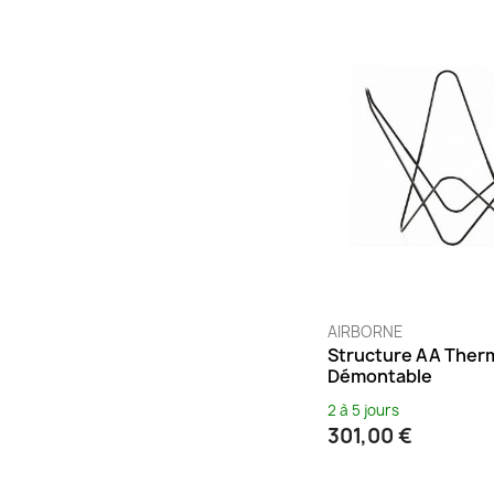
Chrome
(2)
Citron
(13)
Coquelicot
(12)
Corail
(1)
Crème
(1)
Crépuscule
(1)
Cristal
(3)
Cuivre
(3)
Curry
(1)
Desert
(7)
Dune
(5)
AIRBORNE
Structure AA Ther
Écru
(4)
Démontable
Elephant grey
(2)
2 à 5 jours
Encre
(1)
301,00 €
Eucalyptus
(1)
Ficelle
(1)