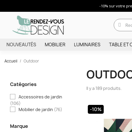
-10% sur votre p
NOUVEAUTÉS
MOBILIER
LUMINAIRES
TABLE ET 
Accueil
Outdoor
OUTDO
Catégories
Il y a 189 produits.
Accessoires de jardin
(106)
-10%
Mobilier de jardin
(76)
Marque