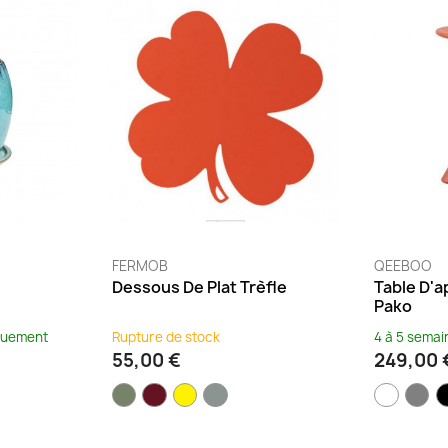
FERMOB
QEEBOO
g
Dessous De Plat Trèfle
Table D'a
Pako
iquement
Rupture de stock
4 à 5 semai
55,00 €
249,00 