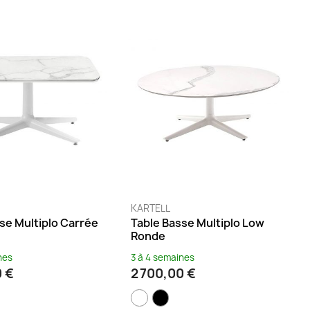
KARTELL
se Multiplo Carrée
Table Basse Multiplo Low
Ronde
nes
3 à 4 semaines
0 €
2 700,00 €