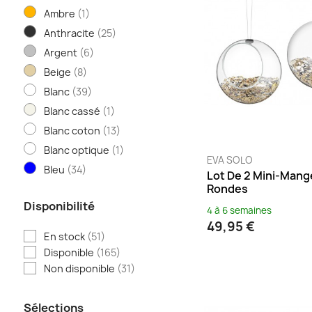
Vincent Sheppard
(6)
Ambre
(1)
Vivaraise
(6)
Anthracite
(25)
Argent
(6)
Beige
(8)
Blanc
(39)
Blanc cassé
(1)
Blanc coton
(13)
Blanc optique
(1)
EVA SOLO
Bleu
(34)
Lot De 2 Mini-Mang
Rondes
Bleu abysse
(12)
Disponibilité
Bleu acapulco
(21)
4 à 6 semaines
49,95 €
Bleu ciel
(1)
En stock
(51)
Bleu clair
(1)
Disponible
(165)
Bleu gris
(2)
Non disponible
(31)
Bleu lagon
(2)
Bleu outremer
(2)
Sélections