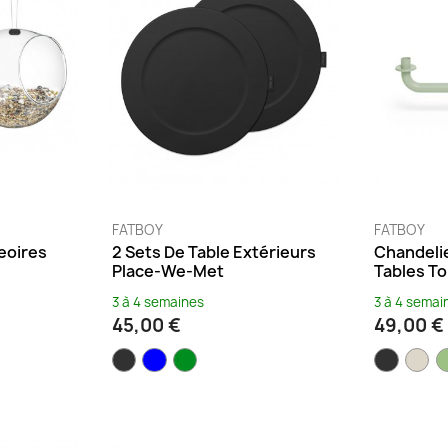
FATBOY
FATBOY
eoires
2 Sets De Table Extérieurs
Chandeli
Place-We-Met
Tables To
3 à 4 semaines
3 à 4 semai
45,00 €
49,00 €