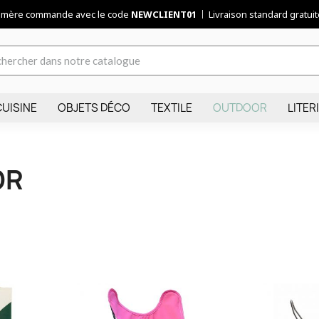
remère commande avec le code
NEWCLIENT01
Livraison standard gratuite
CUISINE
OBJETS DÉCO
TEXTILE
OUTDOOR
LITER
OR