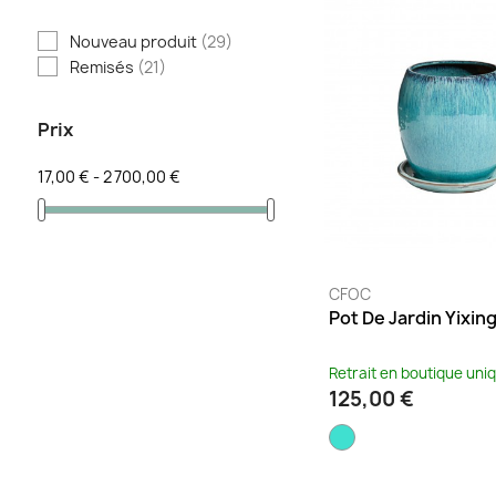
Blush
(12)
Nouveau produit
(29)
Bordeaux
(13)
Remisés
(21)
Brique
(1)
Bronze
(1)
Prix
Cactus
(23)
Camel
(3)
17,00 € - 2 700,00 €
Capucine
(12)
Caramel
(2)
Carbone
(23)
CFOC
Cèdre
(12)
Pot De Jardin Yixin
Céladon
(2)
Cerise
(1)
Retrait en boutique un
Cerise noire
(23)
125,00 €
Champagne
(1)
Charbon
(2)
Chocolat
(1)