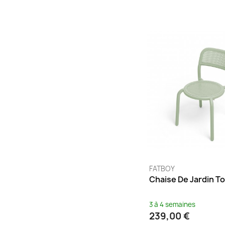
Forêt
(5)
Fumé
(2)
Graphite
(1)
Grège
(2)
Gris
(27)
Gris argile
(23)
Gris chaud
(5)
Gris clair
(13)
Gris foncé
(4)
Gris lapilli
(13)
Guimauve
(12)
Indigo
(2)
FATBOY
Ivoire
(2)
Chaise De Jardin To
Jade
(12)
3 à 4 semaines
Jaune
(27)
239,00 €
Kaki
(10)