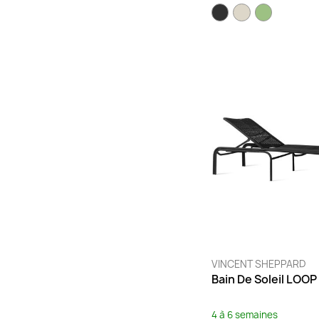
Lilas
(1)
Marine
(3)
Marron
(4)
Menthe glaciale
(13)
Miel
(21)
Moka
(1)
Moutarde
(3)
Multicolore
(2)
Muscade
(17)
Naturel
(7)
Noir
(55)
Océan
(2)
Ocre
(4)
VINCENT SHEPPARD
Ocre rouge
(21)
Bain De Soleil LOOP
Olive
(5)
Opaline
(12)
4 à 6 semaines