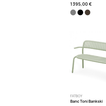
1 395,00 €
Or
(7)
Orage
(12)
Orange
(11)
Oyster
(1)
Pain d'épices
(13)
Pesto
(13)
Pétrole
(3)
Piment
(12)
Prune
(1)
Récif
(2)
Réglisse
(13)
Romarin
(13)
Rose
(12)
Rose gold
(2)
FATBOY
Rose magenta
(1)
Banc Toni Bankski
Rose métallisé
(1)