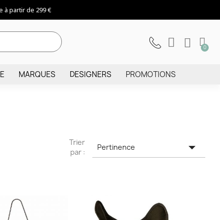
 à partir de 299 €
IE
MARQUES
DESIGNERS
PROMOTIONS
Trier

Pertinence
par :