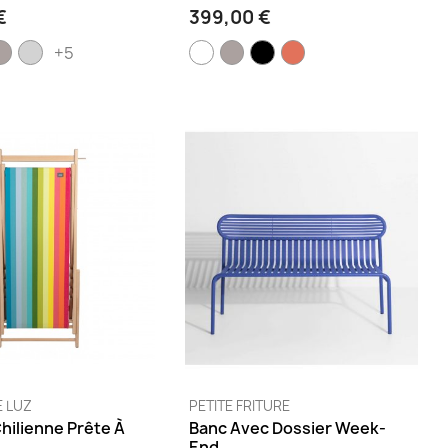
€
399,00 €
+5
E LUZ
PETITE FRITURE
Chilienne Prête À
Banc Avec Dossier Week-
End