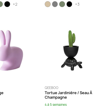
+2
+3
QEEBOO
ge
Tortue Jardinière / Seau À
Champagne
4 à 5 semaines