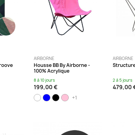
AIRBORNE
AIRBORNE
Groove
Housse BB By Airborne -
Structure
100% Acrylique
8 à 10 jours
2 à 5 jours
199,00 €
479,00 
+1