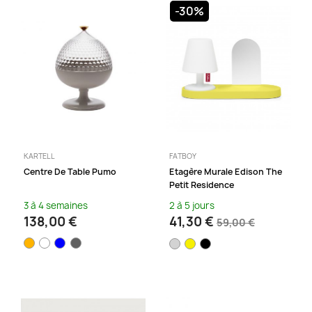
-30%
KARTELL
FATBOY
Centre De Table Pumo
Etagère Murale Edison The
Petit Residence
3 à 4 semaines
2 à 5 jours
138,00 €
41,30 €
59,00 €