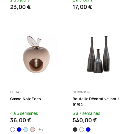
2 à 5 jours
2 à 5 jours
23,00 €
17,00 €
BUGATTI
GERVASONI
Casse-Noix Eden
Bouteille Décorative Inout
91/92
4 à 5 semaines
5 à 7 semaines
36,00 €
540,00 €
+7