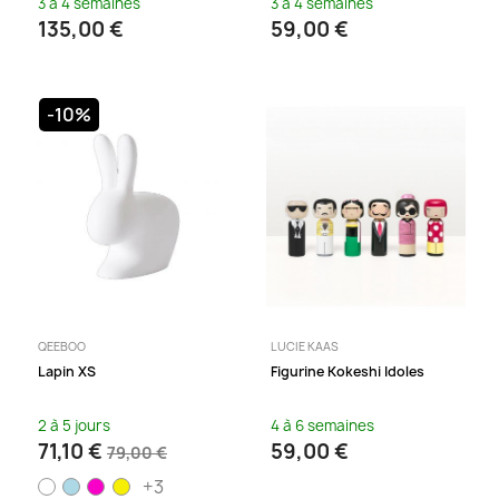
3 à 4 semaines
3 à 4 semaines
135,00 €
59,00 €
-10%
QEEBOO
LUCIE KAAS
Lapin XS
Figurine Kokeshi Idoles
2 à 5 jours
4 à 6 semaines
71,10 €
59,00 €
79,00 €
+3