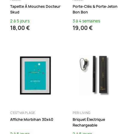
Tapette À Mouches Docteur
Porte-Clés & Porte-Jeton
Skud
Bon Bon
2 à 5 jours
3 à 4 semaines
18,00 €
19,00 €
C'EST MA PLAGE
PERI LIVING
Affiche Morbihan 30x40
Briquet Électrique
Rechargeable