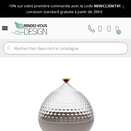
-10% sur votre premère commande avec le code
NEWCLIENT01
Livraison standard gratuite à partir de 299 €