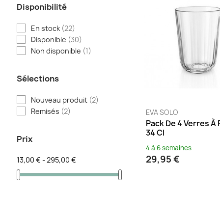
Disponibilité
Gris
(4)
Gris chaud
(1)
En stock
(22)
Gris clair
(1)
Disponible
(30)
Miel
(2)
Non disponible
(1)
Noir
(2)
Pomegranate
(2)
Sélections
Taupe
(1)
Nouveau produit
(2)
Terre de Sienne
(1)
Remisés
(2)
EVA SOLO
Transparent
(1)
Pack De 4 Verres À 
34 Cl
Turquoise
(2)
Prix
Vert
(4)
4 à 6 semaines
29,95 €
Violet
(1)
13,00 € - 295,00 €