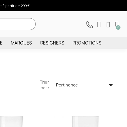
 à partir de 299 €
IE
MARQUES
DESIGNERS
PROMOTIONS
Trier

Pertinence
par :