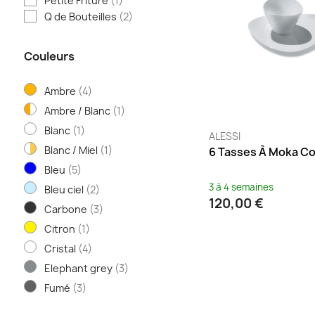
Petite Friture
(1)
Q de Bouteilles
(2)
Couleurs
Ambre
(4)
Ambre / Blanc
(1)
Blanc
(1)
ALESSI
Blanc / Miel
(1)
6 Tasses À Moka C
Bleu
(5)
3 à 4 semaines
Bleu ciel
(2)
120,00 €
Carbone
(3)
Citron
(1)
Cristal
(4)
Elephant grey
(3)
Fumé
(3)
Golden sand
(1)