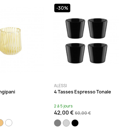
-30%
ALESSI
ngipani
4 Tasses Espresso Tonale
2 à 5 jours
42,00 €
60,00 €