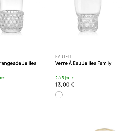
KARTELL
rangeade Jellies
Verre À Eau Jellies Family
nes
2 à 5 jours
13,00 €