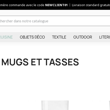
remère commande avec le code
NEWCLIENT01
Livraison standard gratuite
CUISINE
OBJETS DÉCO
TEXTILE
OUTDOOR
LITER
 MUGS ET TASSES