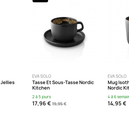
EVA SOLO
EVA SOLO
Jellies
Tasse Et Sous-Tasse Nordic
Mug Isot
Kitchen
Nordic K
2 à 5 jours
4 à 6 semai
17,96 €
14,95 €
19,95 €