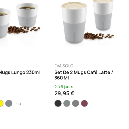
EVA SOLO
 Mugs Lungo 230ml
Set De 2 Mugs Café Latte /
360 Ml
2 à 5 jours
29,95 €
+5