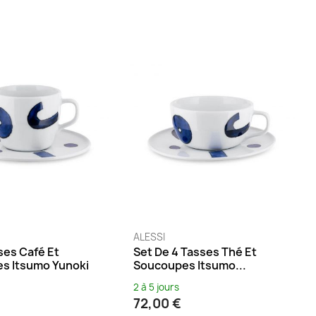
ALESSI
ses Café Et
Set De 4 Tasses Thé Et
s Itsumo Yunoki
Soucoupes Itsumo...
2 à 5 jours
72,00 €