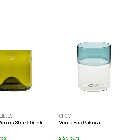
EILLES
CFOC
Verres Short Drink
Verre Bas Pakora
nes
2 à 5 jours