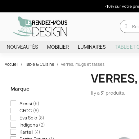
-10% sur votre p
NOUVEAUTÉS
MOBILIER
LUMINAIRES
TABLE ET 
Accueil
Table & Cuisine
Verres, mugs et tasses
VERRES,
Marque
Il y a 31 produits.
Alessi
(6)
CFOC
(8)
Eva Solo
(8)
Indigena
(2)
Kartell
(4)