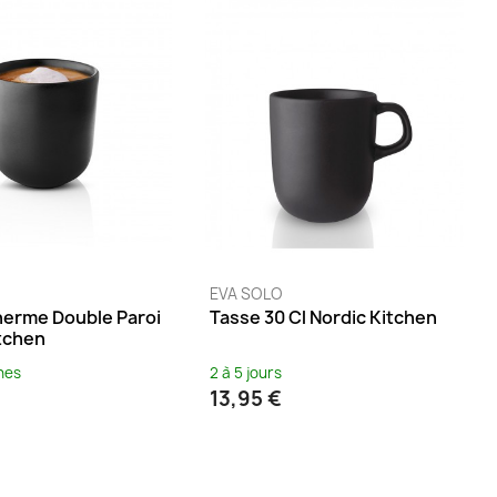
EVA SOLO
herme Double Paroi
Tasse 30 Cl Nordic Kitchen
itchen
nes
2 à 5 jours
13,95 €