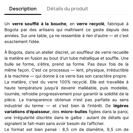
Description
Détails du produit
Un
verre soufflé à la bouche
, en
verre recyclé
, fabriqué à
Bogota par des artisans qui maîtrisent ce geste depuis des
années. Sur une table, ça ne ressemble à rien d'autre — et c'est
exactement l'idée.
À Bogota, dans un atelier discret, un souffleur de verre recueille
la matière en fusion au bout d'un tube métallique et souffle. Une
bulle se forme, s'étire, prend sa forme. Pas deux fois de la
même façon. C'est ce processus — lent, physique, irréductible
à la machine — qui donne à ce verre bas son caractère propre.
La matière, c'est du verre 100% recyclé. Elle est travaillée à
haute température jusqu'à devenir malléable, puis modelée,
tournée, refroidie progressivement pour garantir la solidité de la
pièce. La transparence obtenue n'est pas parfaite au sens
industriel du terme — et c'est bien là l'intérêt. De
légères
variations d'épaisseur
, des
micro-bulles
figées dans la paroi,
une irrégularité discrète dans le galbe : autant de détails qui
signalent le fait-main sans avoir besoin de l'afficher.
Le format est bien pensé : 8,5 cm de diamètre, 9,5 cm de