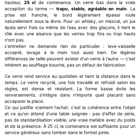
hauteur,
25 cl
de contenance. Un verre bas dans la vraie
acception du terme —
trapu, stable, agréable en main
. La
prise est franche, le bord légèrement épaissi roule
naturellement sous la lèvre. Pour un whisky, un mezcal, un jus
épais servi frais ou même de l'eau avec des glaçons, il tient le
rôle avec une aisance que les verres trop fins ou trop hauts
n'ont pas.
L'entretien ne demande rien de particulier : lave-vaisselle
accepté, lavage à la main tout aussi bien. De légères
différences de taille peuvent exister d'un verre à l'autre — c'est
inhérent au soufflage bouche, pas un défaut de fabrication.
Ce verre rend service au quotidien et tient la distance dans le
temps. Le verre recyclé, une fois travaillé et refroidi selon les
règles, est dense et résistant. La forme basse évite les
renversements, s'intègre dans n'importe quel placard sans
accaparer la place.
Ce qui justifie vraiment l'achat, c'est la cohérence entre l'objet
et ce qu'on attend d'une table soignée : pas d'effet de série,
pas de standardisation visible, une vraie matière avec du poids
et de la présence. À 25 cl, la contenance est suffisante pour un
service généreux sans tomber dans le format pinte.