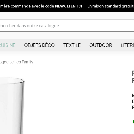
remère commande avec le code
NEWCLIENT01
Livraison standard gratuite
CUISINE
OBJETS DÉCO
TEXTILE
OUTDOOR
LITER
gne Jellies Family