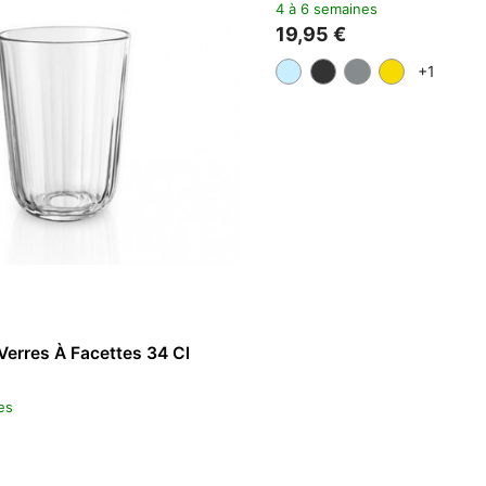
KARTELL
a
Verre À Vin Jellies Family
3 à 4 semaines
13,00 €