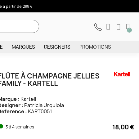
 à partir de 299 €
IE
MARQUES
DESIGNERS
PROMOTIONS
FLÛTE À CHAMPAGNE JELLIES
FAMILY - KARTELL
Marque :
Kartell
Designer :
Patricia Urquiola
Reference :
KART0051
18,00 €
3 à 4 semaines