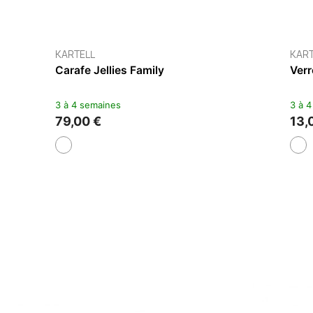
KARTELL
ngeade Jellies Family
Assiette Plate Jellies Famil
s
3 à 4 semaines
31,00 €