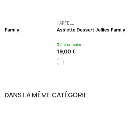
KARTELL
KARTELL
Verre À Eau Jellies Family
Verre À Ora
2 à 5 jours
3 à 4 semaine
13,00 €
20,00 €
DANS LA MÊME CATÉGORIE