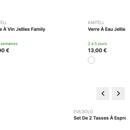
KARTELL
y
Assiette Dessert Jellies Family
3 à 4 semaines
19,00 €

