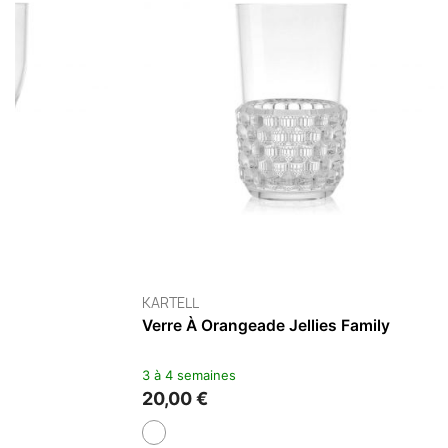
EVA SOLO
EVA SOLO
Pack De 4 Verres À Facettes 34 Cl
Set De 2 Ta
4 à 6 semaines
4 à 6 semaine
29,95 €
19,95 €