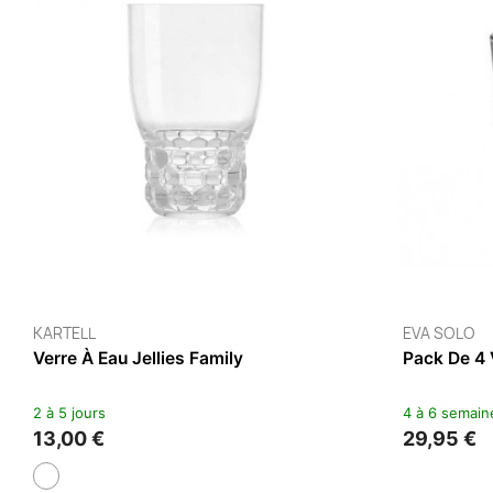
ALESSI
sses À Espresso / 80ml
6 Tasses À Moka Colombin
s
3 à 4 semaines
120,00 €
+1