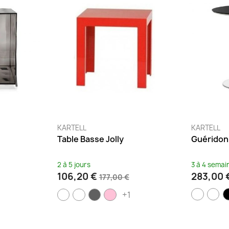
KARTELL
KARTELL
Table Basse Jolly
Guéridon
2 à 5 jours
3 à 4 semai
106,20 €
283,00 
177,00 €
+1