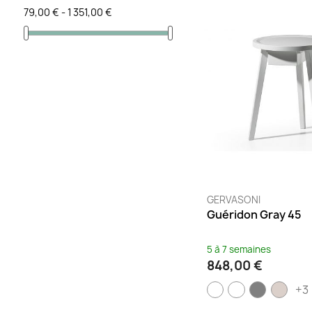
Naturel
(4)
79,00 € - 1 351,00 €
Noir
(15)
Noir brillant
(1)
Noyer
(1)
Océan
(3)
Or
(1)
Orange
(1)
Pétrole
(1)
Prune
(1)
Rose
(2)
GERVASONI
Rouge
(4)
Guéridon Gray 45
Sable / Crème
(1)
Sable / Kaki
(1)
5 à 7 semaines
848,00 €
Sable / Safran
(1)
Sable / Terracotta
(1)
+3
Taupe
(4)