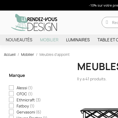
-10% sur votre p
NOUVEAUTÉS
MOBILIER
LUMINAIRES
TABLE ET 
Accueil
Mobilier
Meubles d'appoint
MEUBLES
Marque
Il y a 41 produits.
Alessi
(1)
CFOC
(1)
Ethnicraft
(3)
Fatboy
(1)
Gervasoni
(6)