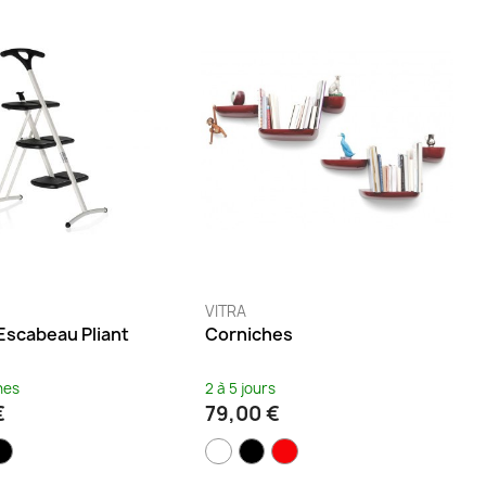
VITRA
Escabeau Pliant
Corniches
nes
2 à 5 jours
€
79,00 €