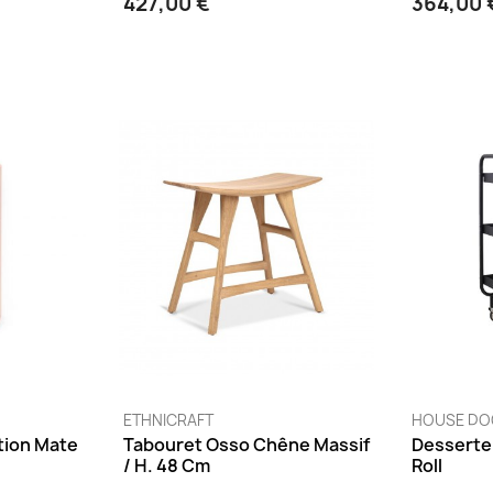
427,00 €
364,00 
ETHNICRAFT
HOUSE DO
ition Mate
Tabouret Osso Chêne Massif
Desserte
/ H. 48 Cm
Roll