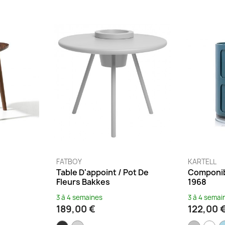
FATBOY
KARTELL
Table D'appoint / Pot De
Componibil
Fleurs Bakkes
1968
3 à 4 semaines
3 à 4 semai
189,00 €
122,00 