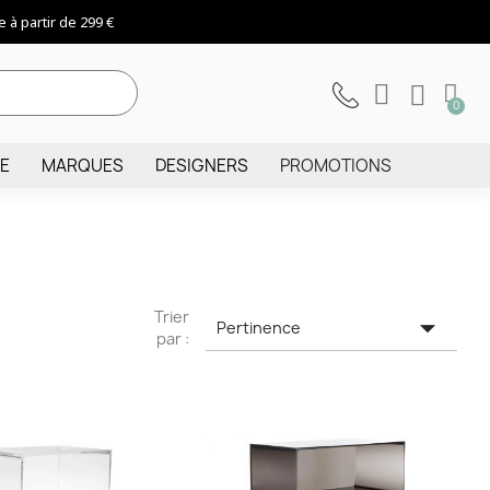
 à partir de 299 €
IE
MARQUES
DESIGNERS
PROMOTIONS
Trier

Pertinence
par :