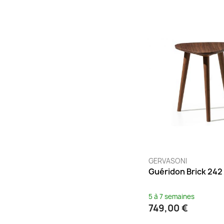
Terracotta
(2)
Tourterelle
(1)
Vert
(1)
Vert foncé
(1)
Violet
(1)
GERVASONI
Guéridon Brick 242
5 à 7 semaines
749,00 €