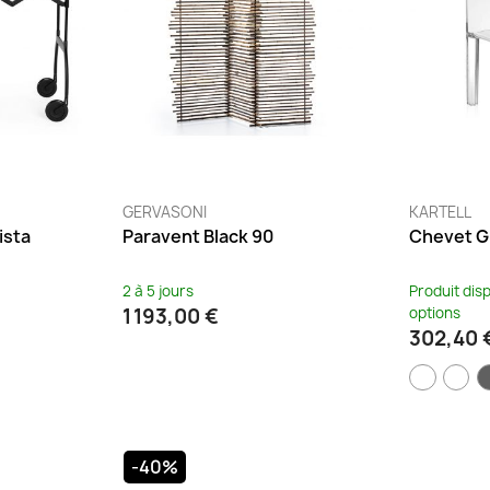
GERVASONI
KARTELL
ista
Paravent Black 90
Chevet G
2 à 5 jours
Produit dis
1 193,00 €
options
302,40 
-40%