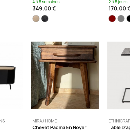
4 à 5 semaines
2 à 5 jours
349,00 €
170,00 
NS
MIRAJ HOME
ETHNICRA
Chevet Padma En Noyer
Table D'a