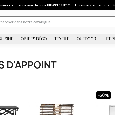
remère commande avec le code
NEWCLIENT01
Livraison standard gratuite
CUISINE
OBJETS DÉCO
TEXTILE
OUTDOOR
LITER
 D'APPOINT
-30%