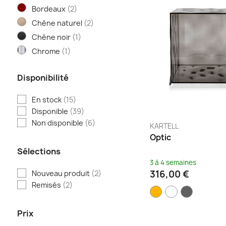
Bordeaux
(2)
Chêne naturel
(2)
Chêne noir
(1)
Chrome
(1)
Crème
(2)
Disponibilité
Crème / Bleu
(1)
Crème / Noir
(1)
En stock
(15)
Cristal
(5)
Disponible
(39)
Cuivre
(1)
Non disponible
(6)
KARTELL
Fumé
(4)
Optic
Gris
(8)
Sélections
3 à 4 semaines
Gris clair
(1)
316,00 €
Nouveau produit
(2)
Gris foncé
(3)
Remisés
(2)
Jaune
(1)
Kaki
(1)
Prix
Lilas
(1)