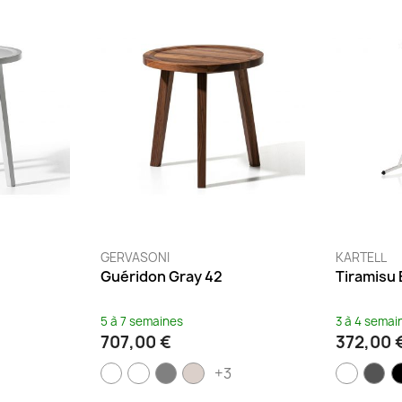
GERVASONI
KARTELL
Guéridon Gray 42
Tiramisu 
5 à 7 semaines
3 à 4 semai
707,00 €
372,00 
+3