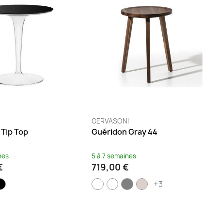
GERVASONI
 Tip Top
Guéridon Gray 44
nes
5 à 7 semaines
€
719,00 €
+3