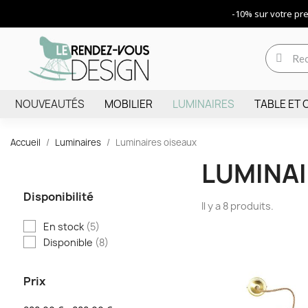
-10% sur votre p
NOUVEAUTÉS
MOBILIER
LUMINAIRES
TABLE ET 
Accueil
Luminaires
Luminaires oiseaux
LUMINAI
Disponibilité
Il y a 8 produits.
En stock
(5)
Disponible
(8)
Prix