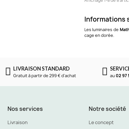
Affichage 1-8 de 8 artic
Informations s
Les luminaires de
Math
cage en dorée.
LIVRAISON STANDARD
SERVIC
Gratuit à partir de 299 € d'achat
au
02 97 
Nos services
Notre société
Livraison
Le concept