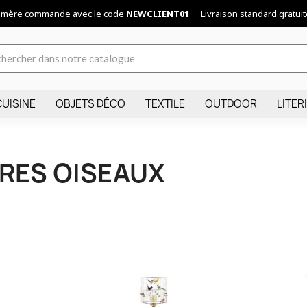
remère commande avec le code
NEWCLIENT01
Livraison standard gratuite
CUISINE
OBJETS DÉCO
TEXTILE
OUTDOOR
LITER
RES OISEAUX