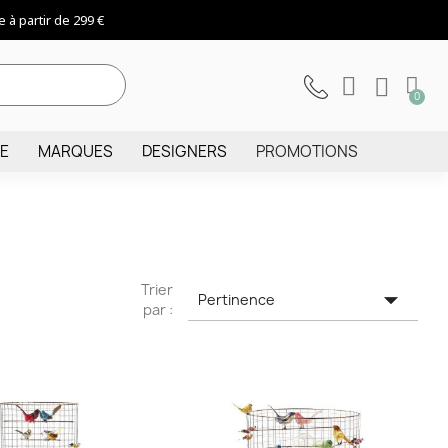
 à partir de 299 €
IE
MARQUES
DESIGNERS
PROMOTIONS
Trier

Pertinence
par :