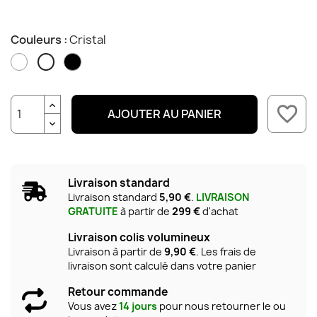
Couleurs :
Cristal
Blanc
Noir
Cristal
brillant
brillant
favorite_border
AJOUTER AU PANIER
Livraison standard
Livraison standard
5,90 €
.
LIVRAISON
GRATUITE
à partir de
299 €
d'achat
Livraison colis volumineux
Livraison à partir de
9,90 €
. Les frais de
livraison sont calculé dans votre panier
Retour commande
Vous avez
14 jours
pour nous retourner le ou