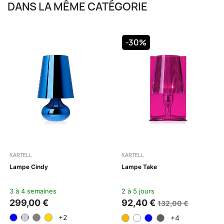
DANS LA MÊME CATÉGORIE
-30%
KARTELL
KARTELL
Lampe Cindy
Lampe Take
3 à 4 semaines
2 à 5 jours
299,00 €
92,40 €
132,00 €
+2
+4