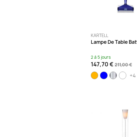
KARTELL
Lampe De Table Bat
2 à 5 jours
147,70 €
211,00 €
+4