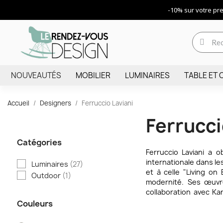
-10% sur votre p
NOUVEAUTÉS
MOBILIER
LUMINAIRES
TABLE ET 
Accueil
Designers
Ferruccio Laviani
Ferrucci
Catégories
Ferruccio Laviani a 
internationale dans l
Luminaires
(27)
et à celle "Living on
Outdoor
(1)
modernité. Ses œuvre
collaboration avec Kar
design italien d’aujour
Couleurs