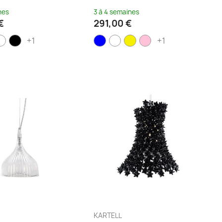
nes
3 à 4 semaines
€
291,00 €
+1
+1
KARTELL