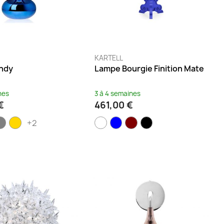
KARTELL
ndy
Lampe Bourgie Finition Mate
nes
3 à 4 semaines
€
461,00 €
+2