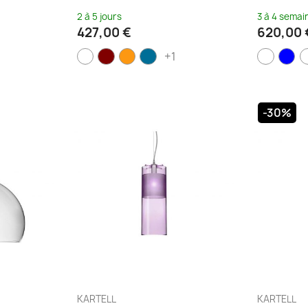
2 à 5 jours
3 à 4 semai
427,00 €
620,00 
+1
-30%
KARTELL
KARTELL