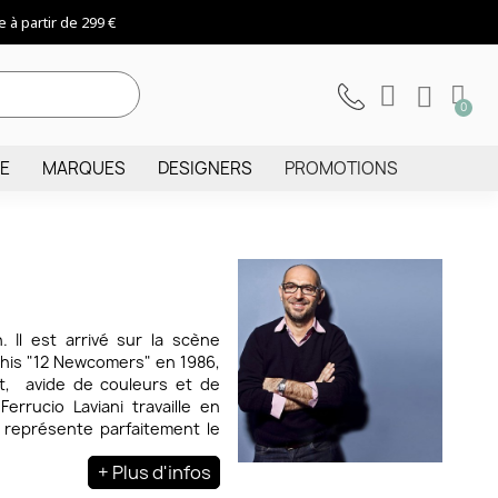
 à partir de 299 €
IE
MARQUES
DESIGNERS
PROMOTIONS
 Il est arrivé sur la scène
phis "12 Newcomers" en 1986,
ant, avide de couleurs et de
rrucio Laviani travaille en
et représente parfaitement le
+ Plus d'infos