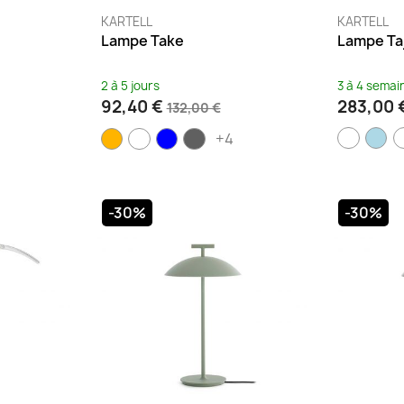
KARTELL
KARTELL
Lampe Take
Lampe Taj
2 à 5 jours
3 à 4 semai
92,40 €
283,00 
132,00 €
+4
-30%
-30%