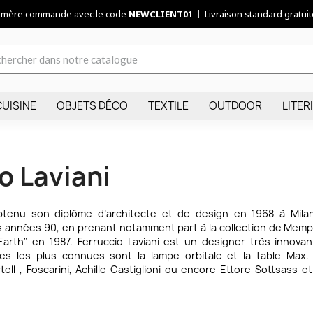
remère commande avec le code
NEWCLIENT01
Livraison standard gratuite
CUISINE
OBJETS DÉCO
TEXTILE
OUTDOOR
LITER
o Laviani
obtenu son diplôme d’architecte et de design en 1968 à Milan.
es années 90, en prenant notamment part à la collection de Mem
 Earth" en 1987. Ferruccio Laviani est un designer très innov
s les plus connues sont la lampe orbitale et la table Max. Fe
tell , Foscarini, Achille Castiglioni ou encore Ettore Sottsass 
d’hui et de demain.