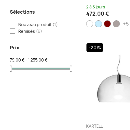
Cuivre
(2)
2 à 5 jours
Fumé
(2)
Sélections
472,00 €
Gris
(2)
+5
Nouveau produit
(1)
Gris chaud
(1)
Remisés
(6)
Jaune
(4)
Lavande
(3)
-20%
Prix
Lilas
(1)
Marron
(1)
79,00 € - 1 255,00 €
Menthe
(3)
Noir
(15)
Noir / Blanc
(1)
Noir brillant
(1)
Olive
(2)
Or
(5)
Orange
(4)
Pétrole
(3)
KARTELL