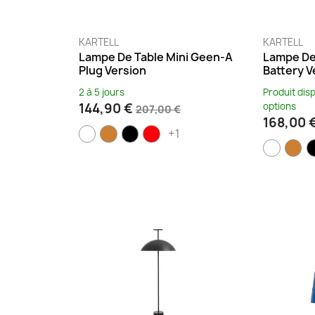
KARTELL
KARTELL
Lampe De Table Mini Geen-A
Lampe De
Plug Version
Battery V
2 à 5 jours
Produit dis
144,90 €
options
207,00 €
168,00 
+1