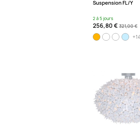
Suspension FL/Y
Prune
(2)
Rose
(5)
2 à 5 jours
Rose / Noir
(1)
256,80 €
321,00 €
Rouge
(4)
+1
Sauge
(1)
Terracotta
(2)
Tourterelle
(3)
Transparent
(1)
Vert
(9)
Violet
(2)