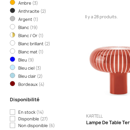
Ambre
(3)
Anthracite
(2)
Il y a 28 produits.
Argent
(1)
Blanc
(19)
Blanc / Or
(1)
Blanc brillant
(2)
Blanc mat
(1)
Bleu
(9)
Bleu ciel
(3)
Bleu clair
(2)
Bordeaux
(4)
Brique
(1)
Disponibilité
Bronze
(2)
Chrome
(3)
En stock
(14)
KARTELL
Cola
(2)
Disponible
(27)
Lampe De Table Te
Cristal
(17)
Non disponible
(6)