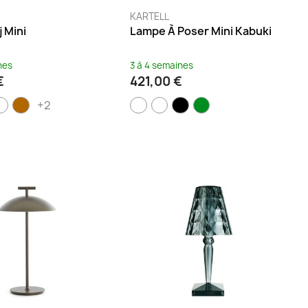
KARTELL
 Mini
Lampe À Poser Mini Kabuki
nes
3 à 4 semaines
€
421,00 €
+2