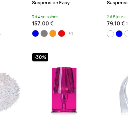
Suspension Easy
Suspensi
3 à 4 semaines
2 à 5 jours
157,00 €
79,10 €
+1
4
-30%