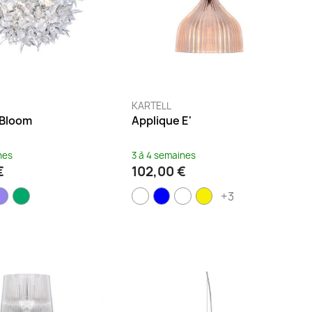
KARTELL
 Bloom
Applique E'
nes
3 à 4 semaines
€
102,00 €
+3