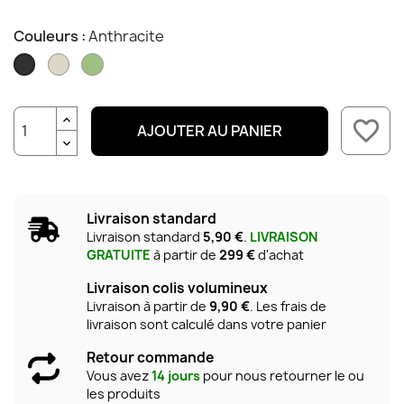
Couleurs :
Anthracite
Desert
Sauge
Anthracite
favorite_border
AJOUTER AU PANIER
Livraison standard
Livraison standard
5,90 €
.
LIVRAISON
GRATUITE
à partir de
299 €
d'achat
Livraison colis volumineux
Livraison à partir de
9,90 €
. Les frais de
livraison sont calculé dans votre panier
Retour commande
Vous avez
14 jours
pour nous retourner le ou
les produits