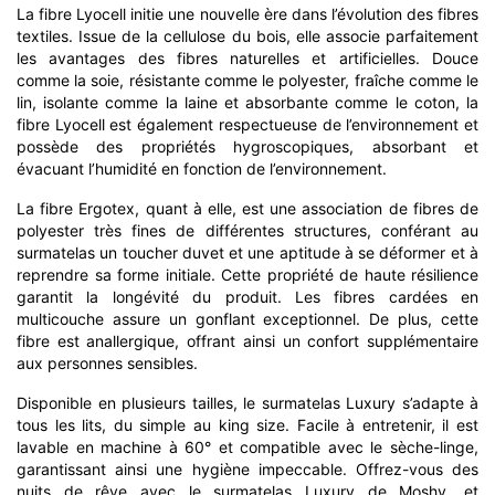
La fibre Lyocell initie une nouvelle ère dans l’évolution des fibres
textiles. Issue de la cellulose du bois, elle associe parfaitement
les avantages des fibres naturelles et artificielles. Douce
comme la soie, résistante comme le polyester, fraîche comme le
lin, isolante comme la laine et absorbante comme le coton, la
fibre Lyocell est également respectueuse de l’environnement et
possède des propriétés hygroscopiques, absorbant et
évacuant l’humidité en fonction de l’environnement.
La fibre Ergotex, quant à elle, est une association de fibres de
polyester très fines de différentes structures, conférant au
surmatelas un toucher duvet et une aptitude à se déformer et à
reprendre sa forme initiale. Cette propriété de haute résilience
garantit la longévité du produit. Les fibres cardées en
multicouche assure un gonflant exceptionnel. De plus, cette
fibre est anallergique, offrant ainsi un confort supplémentaire
aux personnes sensibles.
Disponible en plusieurs tailles, le surmatelas Luxury s’adapte à
tous les lits, du simple au king size. Facile à entretenir, il est
lavable en machine à 60° et compatible avec le sèche-linge,
garantissant ainsi une hygiène impeccable. Offrez-vous des
nuits de rêve avec le surmatelas Luxury de Moshy, et