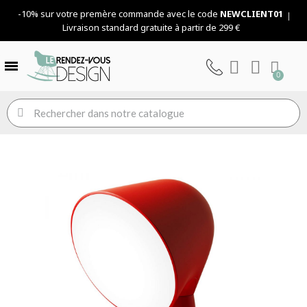
-10% sur votre premère commande avec le code
NEWCLIENT01
Livraison standard gratuite à partir de 299 €