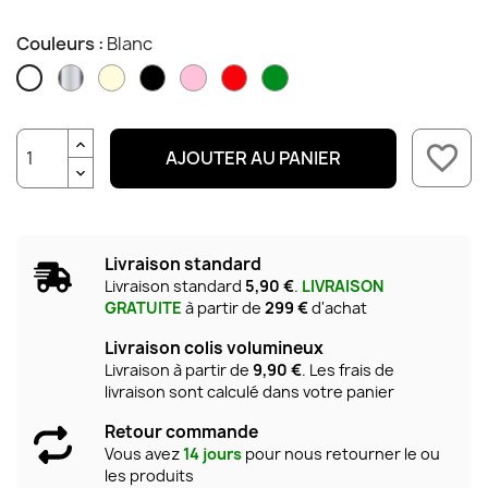
Couleurs :
Blanc
Chrome
Crème
Noir
Rose
Rouge
Vert
Blanc
favorite_border
AJOUTER AU PANIER
Livraison standard
Livraison standard
5,90 €
.
LIVRAISON
GRATUITE
à partir de
299 €
d'achat
Livraison colis volumineux
Livraison à partir de
9,90 €
. Les frais de
livraison sont calculé dans votre panier
Retour commande
Vous avez
14 jours
pour nous retourner le ou
les produits