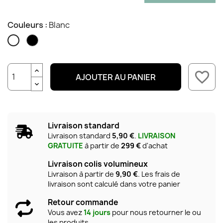
Couleurs :
Blanc
Noir
Blanc
favorite_border
AJOUTER AU PANIER
Livraison standard
Livraison standard
5,90 €
.
LIVRAISON
GRATUITE
à partir de
299 €
d'achat
Livraison colis volumineux
Livraison à partir de
9,90 €
. Les frais de
livraison sont calculé dans votre panier
Retour commande
Vous avez
14 jours
pour nous retourner le ou
les produits