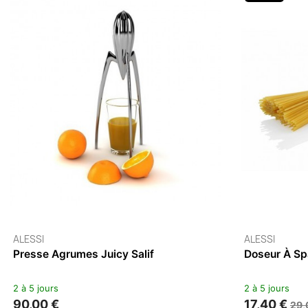
Presse-Agrumes Citrus Ø 8cm
Presse
2 à 5 jours
4 à 6 se
29,95 €
29,95