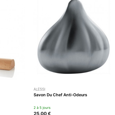
ALESSI
Doseur À Spaghettis Voile
2 à 5 jours
17,40 €
29,00 €