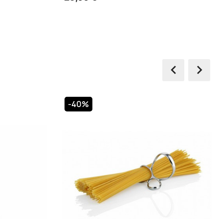


-30%