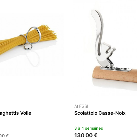
-Agrumes Green Tools
maines
 €
ALESSI
Presse Agrumes Juicy Salif
2 à 5 jours
90,00 €