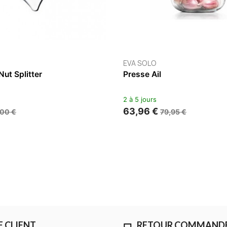
EVA SOLO
Rape De Cuisine
4 à 6 semaines
49,95 €
E CLIENT
RETOUR COMMAND