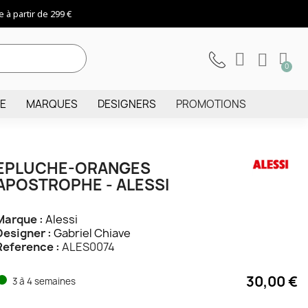
 à partir de 299 €
IE
MARQUES
DESIGNERS
PROMOTIONS
EPLUCHE-ORANGES
APOSTROPHE - ALESSI
Marque :
Alessi
Designer :
Gabriel Chiave
Reference :
ALES0074
30,00 €
3 à 4 semaines