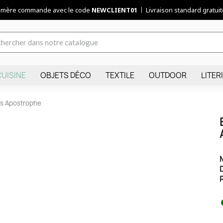
remère commande avec le code
NEWCLIENT01
Livraison standard gratuite
CUISINE
OBJETS DÉCO
TEXTILE
OUTDOOR
LITER
s Apostrophe