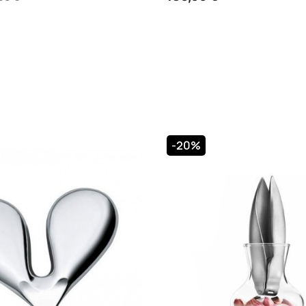
ttes Chien Lulajar
s