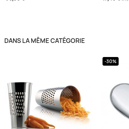
DANS LA MÊME CATÉGORIE
ALESSI
ALESSI
Pot À Croquettes Chat Miojar
Pot À Croque
3 à 4 semaines
3 à 4 semaine
45,00 €
45,00 €