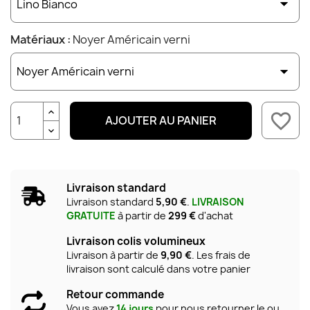
Matériaux :
Noyer Américain verni
favorite_border
AJOUTER AU PANIER
Livraison standard
Livraison standard
5,90 €
.
LIVRAISON
GRATUITE
à partir de
299 €
d'achat
Livraison colis volumineux
Livraison à partir de
9,90 €
. Les frais de
livraison sont calculé dans votre panier
Retour commande
Vous avez
14 jours
pour nous retourner le ou