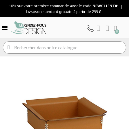
-10% sur votre premère commande avec le code
NEWCLIENT01
Livraison standard gratuite à partir de 299 €