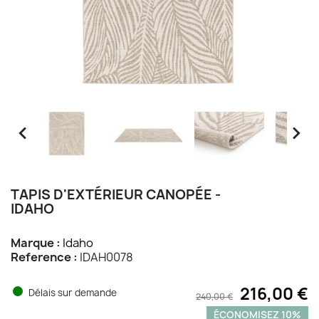


TAPIS D'EXTÉRIEUR CANOPÉE -
IDAHO
Marque :
Idaho
Reference :
IDAH0078
216,00 €
Délais sur demande
240,00 €
ÉCONOMISEZ 10%