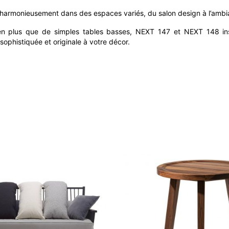
nt harmonieusement dans des espaces variés, du salon design à l’ambi
Bien plus que de simples tables basses, NEXT 147 et NEXT 148 in
ophistiquée et originale à votre décor.
GERVASONI
Table Basse Next 141/142/144
2 à 5 jours
1 475,00 €