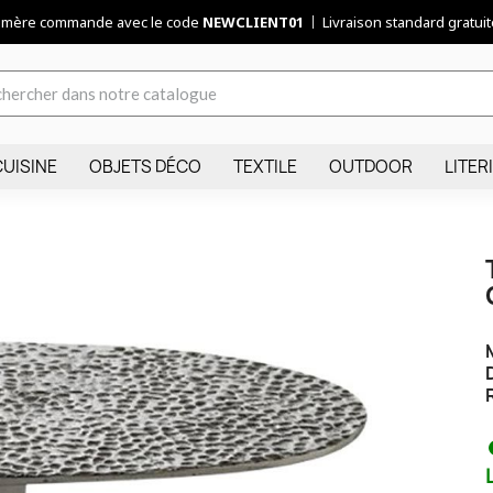
remère commande avec le code
NEWCLIENT01
Livraison standard gratuite
CUISINE
OBJETS DÉCO
TEXTILE
OUTDOOR
LITER