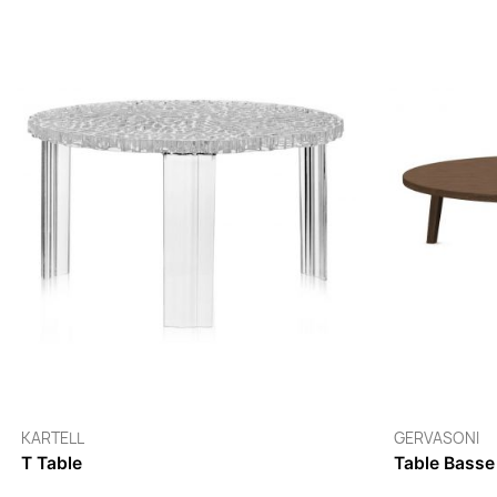
AIRBORNE
AIRBO
Table AO
Table 
8 à 10 jours
2 à 5 j
829,00 €
960,