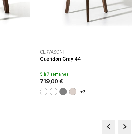
GERVASONI
Canapé Gray 03
5 à 7 semaines
5 418,00 €
+3

