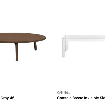
RNE
Basse Miss Trèfle
ours
00 €
KARTELL
T Table