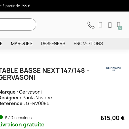
 à partir de 299 €
IE
MARQUES
DESIGNERS
PROMOTIONS
TABLE BASSE NEXT 147/148 -
GERVASONI
Marque :
Gervasoni
Designer :
Paola Navone
Reference :
GERV0085
615,00 €
5 à 7 semaines
Livraison gratuite