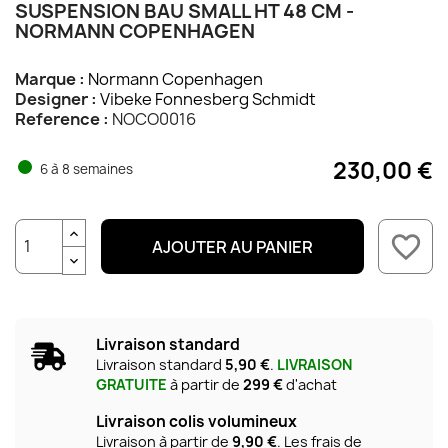
SUSPENSION BAU SMALL HT 48 CM -
NORMANN COPENHAGEN
Marque :
Normann Copenhagen
Designer :
Vibeke Fonnesberg Schmidt
Reference :
NOCO0016
230,00 €
6 à 8 semaines
favorite_border
AJOUTER AU PANIER
Livraison standard
Livraison standard
5,90 €
.
LIVRAISON
GRATUITE
à partir de
299 €
d'achat
Livraison colis volumineux
Livraison à partir de
9,90 €
. Les frais de