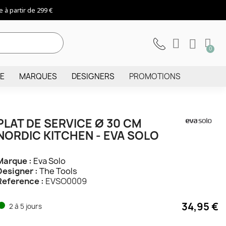
 à partir de 299 €
IE
MARQUES
DESIGNERS
PROMOTIONS
PLAT DE SERVICE Ø 30 CM
NORDIC KITCHEN - EVA SOLO
Marque :
Eva Solo
Designer :
The Tools
Reference :
EVSO0009
34,95 €
2 à 5 jours