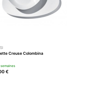
ALESSI
 Et Cuillère
Sous Assiette Colombina
3 à 4 semaines
60,00 €