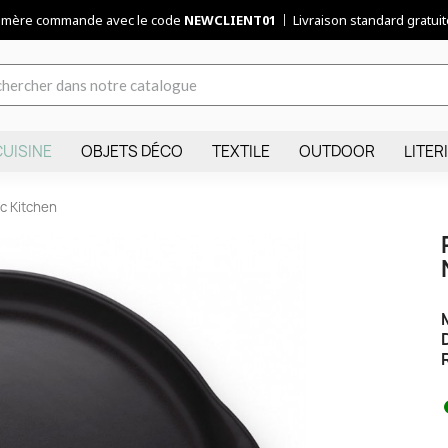
remère commande avec le code
NEWCLIENT01
Livraison standard gratuite
CUISINE
OBJETS DÉCO
TEXTILE
OUTDOOR
LITER
ic Kitchen