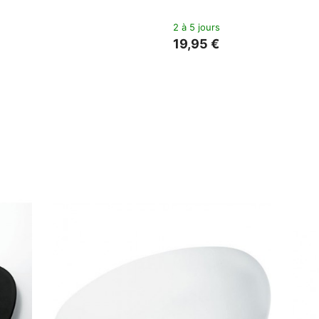
ouverts Colombina
s