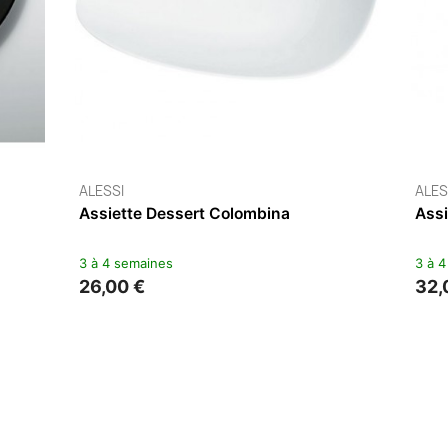
ALESSI
Coquetier Cico Avec Salière
2 à 5 jours
25,00 €