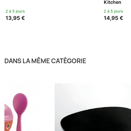
DANS LA MÊME CATÉGORIE
ALESSI
Service À C
3 à 4 semaine
210,00 €