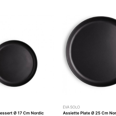
VA SOLO
EVA SOLO
ol 0,4 L Nordic Kitchen
Saladier 3,2 L Nor
 à 6 semaines
4 à 6 semaines
12,95 €
49,95 €