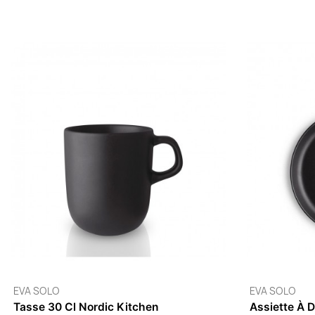
EVA SOLO
E
Bol 1,2 L Nordic Kitchen
B
4 à 6 semaines
4
19,95 €