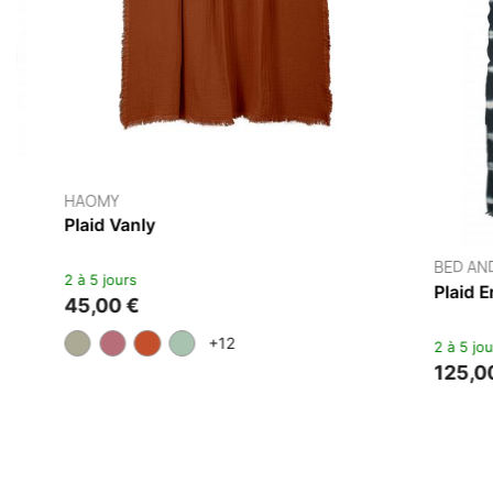
BED AND PHILOSOPHY
Plaid En Lin Léon 150x180
2 à 5 jours
139,50 €
155,00 €