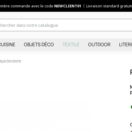
remère commande avec le code
NEWCLIENT01
Livraison standard gratuite
CUISINE
OBJETS DÉCO
TEXTILE
OUTDOOR
LITER
aya bicolore