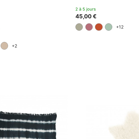
PURE
HAOMY
Lush
Édredon Viti Lin Lavé
 de stock
2 à 5 jours
0 €
88,00 €
110,00 €
LOSOPHY
n Warmy Up 150x180
00 €