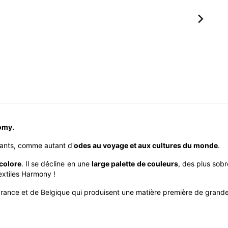

aomy.
ants, comme autant d'
odes au voyage et aux cultures du monde
.
icolore
. Il se décline en une
large palette de couleurs
, des plus sobr
textiles Harmony !
France et de Belgique qui produisent une matière première de grande