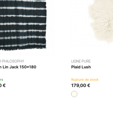
HAOMY
Plaid Tempo
4 à 5 semaines
67,00 €
+2