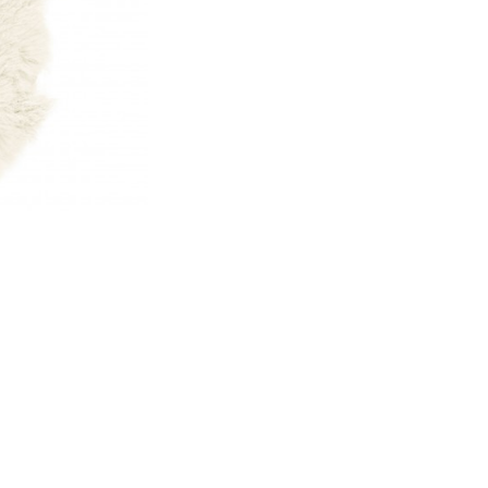
HAOMY
Plaid Vanly
2 à 5 jours
45,00 €
+12