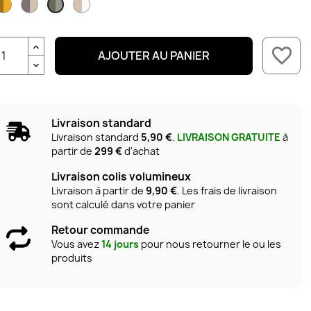
Bronze
Charbon
Naturel
Kaki
/
/
/
/
Or
Naturel
Blanc
Béton
favorite_border
AJOUTER AU PANIER
Livraison standard
Livraison standard
5,90 €
.
LIVRAISON GRATUITE
à
partir de
299 €
d'achat
Livraison colis volumineux
Livraison à partir de
9,90 €
. Les frais de livraison
sont calculé dans votre panier
Retour commande
Vous avez
14 jours
pour nous retourner le ou les
produits