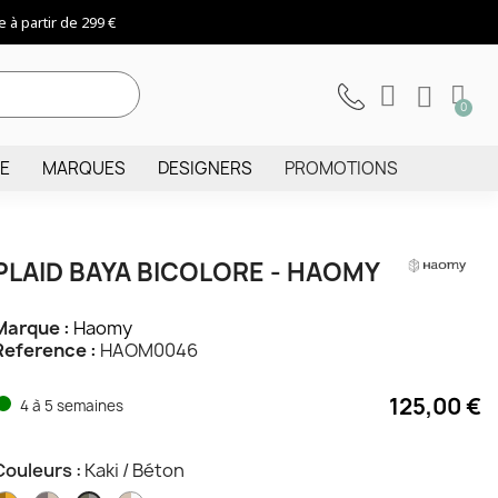
 à partir de 299 €
IE
MARQUES
DESIGNERS
PROMOTIONS
PLAID BAYA BICOLORE - HAOMY
Marque :
Haomy
Reference :
HAOM0046
125,00 €
4 à 5 semaines
Couleurs :
Kaki / Béton