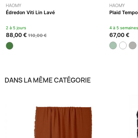
BED AND PHILOSOPHY
LIGNE 
Plaid En Lin Jack 150x180
Plaid 
2 à 5 jours
Rupture
125,00 €
179,0
DANS LA MÊME CATÉGORIE
BED AND PHI
-10%
-10%
Plaid En Li
2 à 5 jours
71,10 €
79,