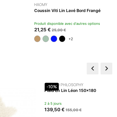
HAOMY
Plaid Tempo
4 à 5 semaines
67,00 €
+2

