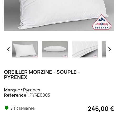


OREILLER MORZINE - SOUPLE -
PYRENEX
Marque :
Pyrenex
Reference :
PYRE0003
246,00 €
2 à 3 semaines