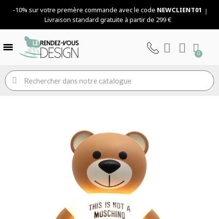
-10% sur votre premère commande avec le code
NEWCLIENT01
Livraison standard gratuite à partir de 299 €