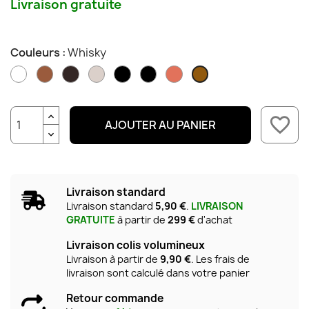
Livraison gratuite
Couleurs :
Whisky
Blanc
Cognac
Macassar
Naturel
Noir
Noir
Terracotta
Whisky
mat
favorite_border
AJOUTER AU PANIER
Livraison standard
Livraison standard
5,90 €
.
LIVRAISON
GRATUITE
à partir de
299 €
d'achat
Livraison colis volumineux
Livraison à partir de
9,90 €
. Les frais de
livraison sont calculé dans votre panier
Retour commande