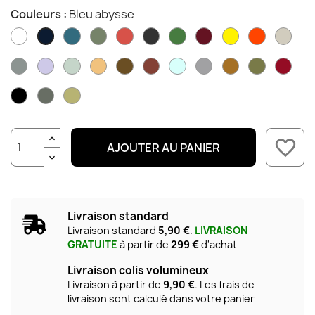
Couleurs :
Bleu abysse
Blanc
Bleu
Cactus
Capucine
Carbone
Cèdre
Cerise
Citron
Coquelico
Gris
Bleu
coton
acapulco
noire
argil
abysse
Gris
Guimauve
Menthe
Miel
Muscade
Ocre
Opaline
Orage
Pain
Pesto
Pime
lapilli
glaciale
rouge
d'épices
Réglisse
Romarin
Tilleul
favorite_border
AJOUTER AU PANIER
Livraison standard
Livraison standard
5,90 €
.
LIVRAISON
GRATUITE
à partir de
299 €
d'achat
Livraison colis volumineux
Livraison à partir de
9,90 €
. Les frais de
livraison sont calculé dans votre panier