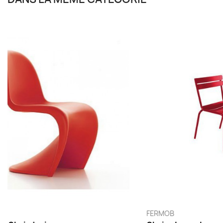
QEEBOO
KARTELL