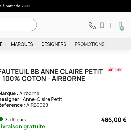
 à partir de 299 €
IE
MARQUES
DESIGNERS
PROMOTIONS
FAUTEUIL BB ANNE CLAIRE PETIT
- 100% COTON - AIRBORNE
Marque :
Airborne
Designer :
Anne-Claire Petit
Reference :
AIRB0028
486,00 €
8 à 10 jours
Livraison gratuite