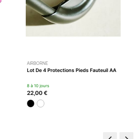
AIRBORNE
Fauteuil AA Coton
8 à 10 jours
594,00 €
+8

