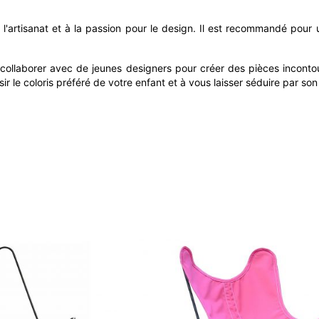
l'artisanat et à la passion pour le design. Il est recommandé pour u
 collaborer avec de jeunes designers pour créer des pièces inconto
isir le coloris préféré de votre enfant et à vous laisser séduire par s
AIRBORNE
By Airborne - 100%
Structure BB Thermola
8 à 10 jours
199,00 €
+1