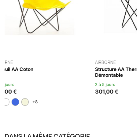
KARTELL
Fauteuil Enfant Lou Lou Ghost
3 à 4 semaines
139,00 €
+1
DANS LA MÊME CATÉGORIE