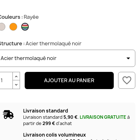
Couleurs :
Rayée
Naturel
Orange
Rayée
Structure :
Acier thermolaqué noir
favorite_border
AJOUTER AU PANIER
Livraison standard
Livraison standard
5,90 €
.
LIVRAISON GRATUITE
à
partir de
299 €
d'achat
Livraison colis volumineux