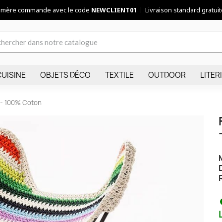
remère commande avec le code
NEWCLIENT01
Livraison standard gratuite
CUISINE
OBJETS DÉCO
TEXTILE
OUTDOOR
LITER
t - 100% Coton