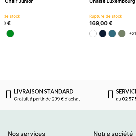
Chaise Ribbon
Fauteuil En
2 à 5 jours
3 à 4 semaine
219,00 €
139,00 €
LIVRAISON STANDARD
SERVIC
Gratuit à partir de 299 € d'achat
au
02 97 
Nos services
Notre société