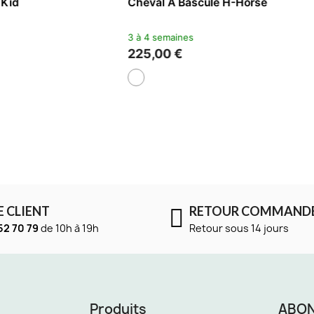
fant Lou Lou Ghost
Tabouret Eames Elephant -
Mate Teinté
s
2 à 5 jours
285,00 €
+1
E CLIENT
RETOUR COMMAND
52 70 79
de 10h à 19h
Retour sous 14 jours
Produits
ABON