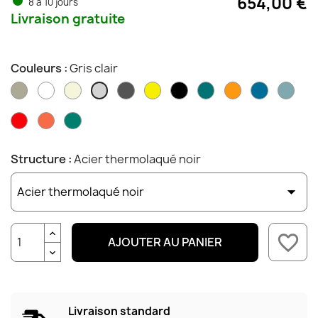
654,00 €
8 à 10 jours
Livraison gratuite
Couleurs :
Gris clair
Amande
Blanc
Écru
Gris
Jaune
Noir
Océan
Orange
Pétrole
Récif
Gris
foncé
clair
Rouge
Sanguine
Vert
foncé
Structure :
Acier thermolaqué noir
favorite_border
AJOUTER AU PANIER
Livraison standard