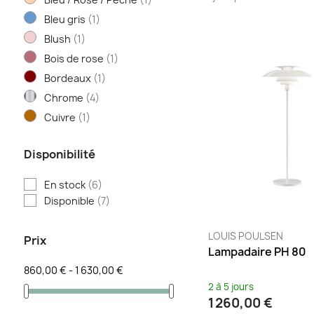
Bleu gris
(1)
Blush
(1)
Bois de rose
(1)
Bordeaux
(1)
Chrome
(4)
Cuivre
(1)
Gris
(1)
Disponibilité
Gris / Bleu / Rose
(1)
Indigo
(1)
En stock
(6)
Jaune
(1)
Disponible
(7)
Laiton
(4)
Noir
(5)
LOUIS POULSEN
Prix
Lampadaire PH 80
Orange
(1)
860,00 € - 1 630,00 €
Oyster
(1)
2 à 5 jours
Rose
(1)
1 260,00 €
Rouge
(2)