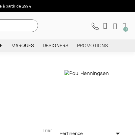
 à partir de 299 €
IE
MARQUES
DESIGNERS
PROMOTIONS
Trier

Pertinence