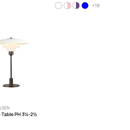
+16
ULSEN
 Table PH 3½-2½