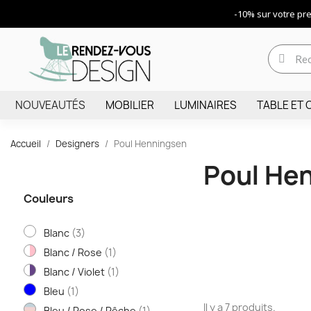
-10% sur votre p
NOUVEAUTÉS
MOBILIER
LUMINAIRES
TABLE ET 
Accueil
Designers
Poul Henningsen
Poul He
Couleurs
Blanc
(3)
Blanc / Rose
(1)
Blanc / Violet
(1)
Bleu
(1)
Il y a 7 produits.
Bleu / Rose / Pêche
(1)