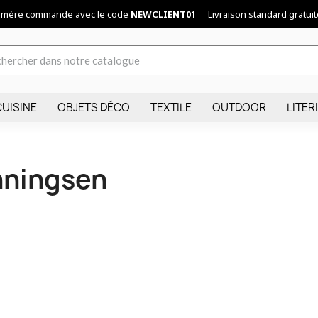
remère commande avec le code
NEWCLIENT01
Livraison standard gratuite
CUISINE
OBJETS DÉCO
TEXTILE
OUTDOOR
LITER
nningsen