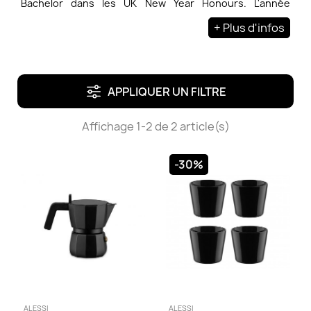
Bachelor dans les UK New Year Honours. L'année
suivante, en 2011, il reçoit la médaille d'or RIBA pour ses
+ Plus d'infos
contributions à l'architecture. David Chipperfield
partage son expertise en tant qu'enseignant et
conférencier, actuellement en tant que professeur
honoraire à l'University of the Arts de Londres.
APPLIQUER UN FILTRE
Affichage 1-2 de 2 article(s)
-30%
ALESSI
ALESSI