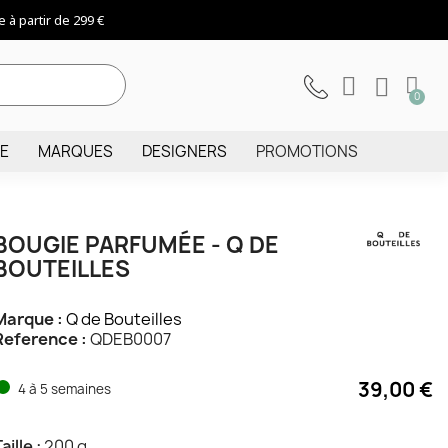
 à partir de 299 €
IE
MARQUES
DESIGNERS
PROMOTIONS
BOUGIE PARFUMÉE - Q DE
BOUTEILLES
Marque :
Q de Bouteilles
Reference :
QDEB0007
39,00 €
4 à 5 semaines
aille :
200 g