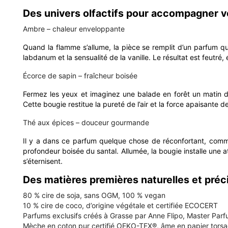
Des univers olfactifs pour accompagner vo
Ambre – chaleur enveloppante
Quand la flamme s’allume, la pièce se remplit d’un parfum qu
labdanum et la sensualité de la vanille. Le résultat est feutré
Écorce de sapin – fraîcheur boisée
Fermez les yeux et imaginez une balade en forêt un matin d’hi
Cette bougie restitue la pureté de l’air et la force apaisant
Thé aux épices – douceur gourmande
Il y a dans ce parfum quelque chose de réconfortant, comme 
profondeur boisée du santal. Allumée, la bougie installe une 
s’éternisent.
Des matières premières naturelles et pré
80 % cire de soja, sans OGM, 100 % vegan
10 % cire de coco, d’origine végétale et certifiée ECOCERT
Parfums exclusifs créés à Grasse par Anne Flipo, Master Par
Mèche en coton pur certifié OEKO-TEX®, âme en papier torsa