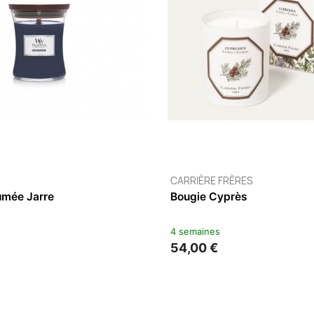
TRUDON
Bougie Parfumée Les Belle
270 G
2 à 5 jours
95,00 €