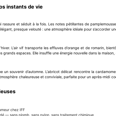
s instants de vie
i rassure et séduit à la fois. Les notes pétillantes de pamplemousse
, élégant, presque velouté : une atmosphère idéale pour s’accorder une
ver. L’air vif transporte les effluves d’orange et de romarin, bient
e des grands espaces. Elle insuffle une énergie nouvelle dans la mai
un souvenir d’automne. L’abricot délicat rencontre la cardamome e
atmosphère chaleureuse et conviviale, parfaite pour un après-midi c
cieuses
fumeur chez IFF
dé — sans plomb, sans nylon, sans traitement chimique