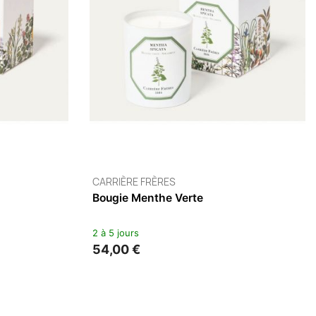
WOODWICK
s Matières
Bougie Parfumée Jarre
2 à 5 jours
27,90 €