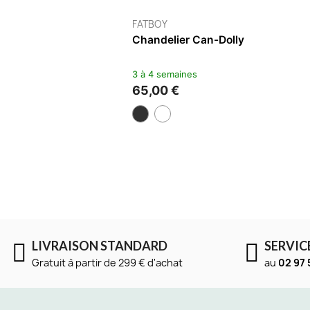
ALESSI
Set De 20 Bâtons D'encens
Rupture de stock
17,50 €
LIVRAISON STANDARD
SERVIC
Gratuit à partir de 299 € d'achat
au
02 97 