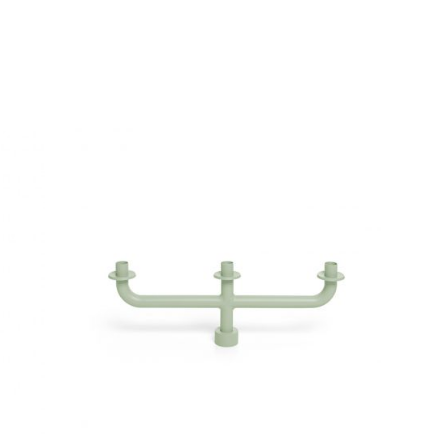
umée Classique 270 G