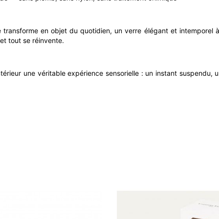
e transforme en objet du quotidien, un verre élégant et intemporel 
et tout se réinvente.
ntérieur une véritable expérience sensorielle : un instant suspendu,
Q DE BOUTEILLES
Chandelier M
2 à 5 jours
25,00 €