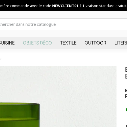
remère commande avec le code
NEWCLIENT01
Livraison standard gratuite
CUISINE
OBJETS DÉCO
TEXTILE
OUTDOOR
LITER
e
T