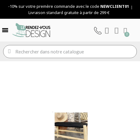
-10% sur votre premère commande avec le code
NEWCLIENT01
Livraison standard gratuite à partir de 299 €