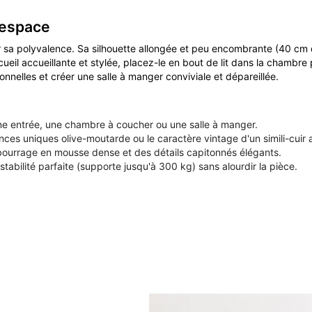
'espace
 sa polyvalence. Sa silhouette allongée et peu encombrante (40 cm de 
ueil accueillante et stylée, placez-le en bout de lit dans la chambre
onnelles et créer une salle à manger conviviale et dépareillée.
ne entrée, une chambre à coucher ou une salle à manger.
nces uniques olive-moutarde ou le caractère vintage d'un simili-cuir
urrage en mousse dense et des détails capitonnés élégants.
stabilité parfaite (supporte jusqu'à 300 kg) sans alourdir la pièce.
TITE FRITURE
anc Week-End