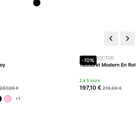
+21

