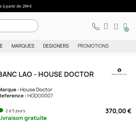
 à partir de 299 €
IE
MARQUES
DESIGNERS
PROMOTIONS
BANC LAO - HOUSE DOCTOR
Marque :
House Doctor
Reference :
HODO0007
370,00 €
2 à 5 jours
Livraison gratuite