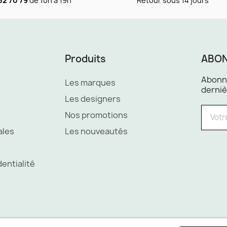
52 70 79
de 10h à 19h
Retour sous 14 jours
Produits
ABON
Abonne
Les marques
derniè
Les designers
Nos promotions
ales
Les nouveautés
dentialité