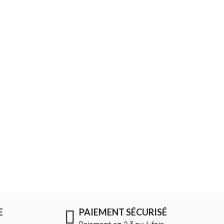
VITRA
 Surface
Elephant Stool
2 à 5 jours
109,00 €
E
PAIEMENT SÉCURISÉ