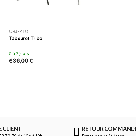
OR
VITRA
dern En Rotin Noir
Tabouret Eames Elephant -
Mate Teinté
2 à 5 jours
285,00 €
9,00 €
E CLIENT
RETOUR COMMAND