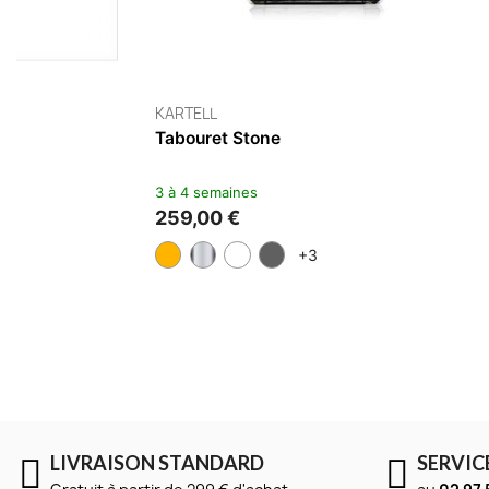
KARTELL
HOUSE DOCT
Tabouret Roy
Tabouret Mo
2 à 5 jours
2 à 5 jours
186,90 €
197,10 €
267,00 €
21
+1
LIVRAISON STANDARD
SERVIC