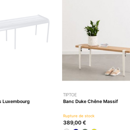
pture de stock
99,00 €
+5
FERMOB
Banc 2-3 Places Luxembou
3 à 5 semaines
535,00 €