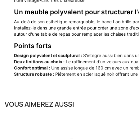
note vintage-chic très chaleureuse.
Un meuble polyvalent pour structurer l
Au-delà de son esthétique remarquable, le banc Lao brille par
Installez-le dans une grande entrée pour créer une zone d'acc
autour d'une table de repas pour remplacer les chaises traditi
Points forts
Design polyvalent et sculptural :
S'intègre aussi bien dans u
Deux finitions au choix :
Le raffinement d'un velours aux nua
Confort optimal :
Une assise longue de 160 cm avec un rembo
Structure robuste :
Piétement en acier laqué noir offrant une 
VOUS AIMEREZ AUSSI
PETITE FRITURE
PE
Banc Avec Dossier Week-End
B