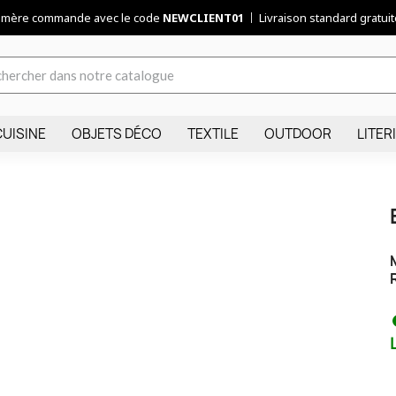
remère commande avec le code
NEWCLIENT01
Livraison standard gratuite
CUISINE
OBJETS DÉCO
TEXTILE
OUTDOOR
LITER