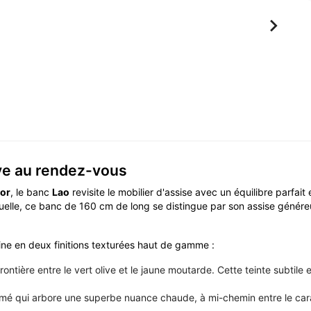

ave au rendez-vous
or
, le banc
Lao
revisite le mobilier d'assise avec un équilibre parfa
isuelle, ce banc de 160 cm de long se distingue par son assise géné
line en deux finitions texturées haut de gamme :
rontière entre le vert olive et le jaune moutarde. Cette teinte subtile
rmé qui arbore une superbe nuance chaude, à mi-chemin entre le caram