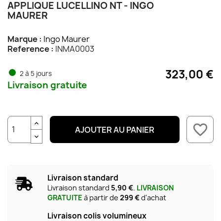
APPLIQUE LUCELLINO NT - INGO
MAURER
Marque :
Ingo Maurer
Reference :
INMA0003
323,00 €
2 à 5 jours
Livraison gratuite
favorite_border
AJOUTER AU PANIER
Livraison standard
Livraison standard
5,90 €
.
LIVRAISON
GRATUITE
à partir de
299 €
d'achat
Livraison colis volumineux